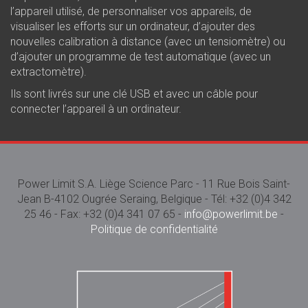
l’appareil utilisé, de personnaliser vos appareils, de
visualiser les efforts sur un ordinateur, d’ajouter des
nouvelles calibration à distance (avec un tensiomètre) ou
d’ajouter un programme de test automatique (avec un
extractomètre).
Ils sont livrés sur une clé USB et avec un câble pour
connecter l’appareil à un ordinateur.
Power Limit S.A. Liège Science Parc - 11 Rue Bois Saint-
Jean B-4102 Ougrée Seraing, Belgique - Tél: +32 (0)4 342
25 46 - Fax: +32 (0)4 341 07 65 -
info@powerlimit.be
-
Politique de confidentialité