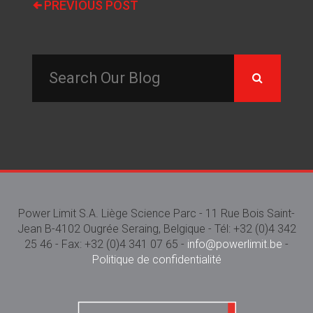
PREVIOUS POST
Power Limit S.A. Liège Science Parc - 11 Rue Bois Saint-
Jean B-4102 Ougrée Seraing, Belgique - Tél: +32 (0)4 342
25 46 - Fax: +32 (0)4 341 07 65 -
info@powerlimit.be
-
Politique de confidentialité