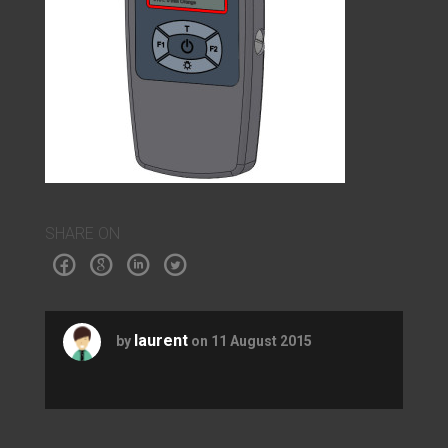
SHARE ON
laurent
by
on 11 August 2015